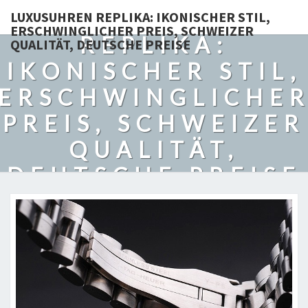
LUXUSUHREN
LUXUSUHREN REPLIKA: IKONISCHER STIL,
ERSCHWINGLICHER PREIS, SCHWEIZER
REPLIKA:
QUALITÄT, DEUTSCHE PREISE
IKONISCHER STIL,
ERSCHWINGLICHE
PREIS, SCHWEIZER
QUALITÄT,
DEUTSCHE PREISE