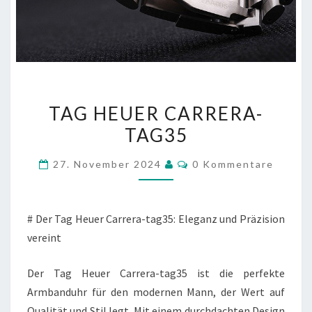
TAG
TAG HEUER CARRERA-
HEUER
TAG35
CARRERA-
TAG35
Kommentare
27. November 2024
0 Kommentare
# Der Tag Heuer Carrera-tag35: Eleganz und Präzision
vereint
Der Tag Heuer Carrera-tag35 ist die perfekte
Armbanduhr für den modernen Mann, der Wert auf
Qualität und Stil legt. Mit einem durchdachten Design