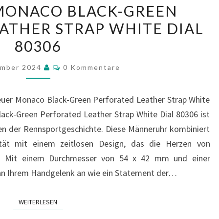
MONACO BLACK-GREEN
HEUER
ATHER STRAP WHITE DIAL
MONACO
80306
BLACK-
GREEN
Kommentare
ember 2024
0 Kommentare
PERFORATED
LEATHER
euer Monaco Black-Green Perforated Leather Strap White
STRAP
ack-Green Perforated Leather Strap White Dial 80306 ist
WHITE
en der Rennsportgeschichte. Diese Männeruhr kombiniert
DIAL
tät mit einem zeitlosen Design, das die Herzen von
80306
t. Mit einem Durchmesser von 54 x 42 mm und einer
 an Ihrem Handgelenk an wie ein Statement der…
WEITERLESEN
WEITERLESEN