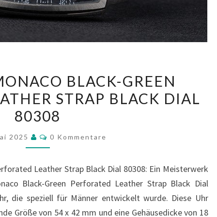
TAG
MONACO BLACK-GREEN
HEUER
ATHER STRAP BLACK DIAL
MONACO
80308
BLACK-
GREEN
Kommentare
Mai 2025
0 Kommentare
PERFORATED
LEATHER
forated Leather Strap Black Dial 80308: Ein Meisterwerk
STRAP
aco Black-Green Perforated Leather Strap Black Dial
BLACK
r, die speziell für Männer entwickelt wurde. Diese Uhr
DIAL
kende Größe von 54 x 42 mm und eine Gehäusedicke von 18
80308