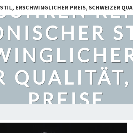
SUHREN REP
STIL, ERSCHWINGLICHER PREIS, SCHWEIZER QUA
ONISCHER ST
INGLICHER
 QUALITÄT
PREISE