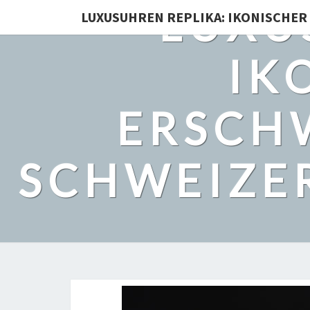
LUXU
LUXUSUHREN REPLIKA: IKONISCHER 
IK
ERSCHW
SCHWEIZER