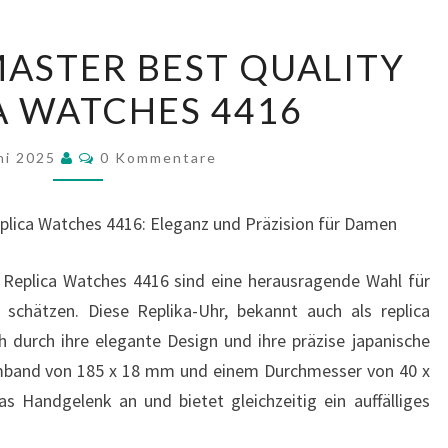
OMEGA
ASTER BEST QUALITY
SEAMASTER
A WATCHES 4416
BEST
QUALITY
Kommentare
REPLICA
uni 2025
0 Kommentare
WATCHES
4416
lica Watches 4416: Eleganz und Präzision für Damen
Replica Watches 4416 sind eine herausragende Wahl für
 schätzen. Diese Replika-Uhr, bekannt auch als replica
 durch ihre elegante Design und ihre präzise japanische
mband von 185 x 18 mm und einem Durchmesser von 40 x
s Handgelenk an und bietet gleichzeitig ein auffälliges