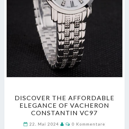
DISCOVER
DISCOVER THE AFFORDABLE
THE
ELEGANCE OF VACHERON
AFFORDABLE
CONSTANTIN VC97
ELEGANCE
OF
Kommentare
22. Mai 2024
0 Kommentare