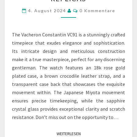
CONSTANTIN
WATCH
Kommentare
4. August 2024
0 Kommentare
REPLICAS
The Vacheron Constantin VC91 is a stunningly crafted
timepiece that exudes elegance and sophistication.
Its intricate design and meticulous construction
make it a true masterpiece, perfect for any discerning
gentleman. The watch features an 18k rose gold
plated case, a brown crocodile leather strap, and a
transparent case back that showcases the exquisite
movement within. The Japanese Miyota movement
ensures precise timekeeping, while the sapphire
crystal glass provides exceptional clarity and scratch
resistance. Don’t miss out on the opportunity to…
WEITERLESEN
WEITERLESEN