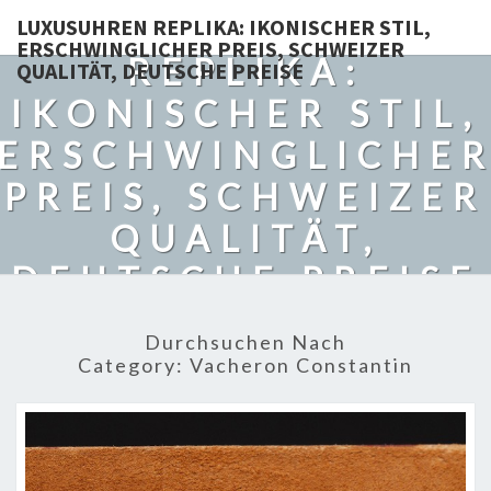
LUXUSUHREN
LUXUSUHREN REPLIKA: IKONISCHER STIL,
ERSCHWINGLICHER PREIS, SCHWEIZER
REPLIKA:
QUALITÄT, DEUTSCHE PREISE
IKONISCHER STIL,
ERSCHWINGLICHE
PREIS, SCHWEIZER
QUALITÄT,
DEUTSCHE PREISE
Durchsuchen Nach
Category:
Vacheron Constantin