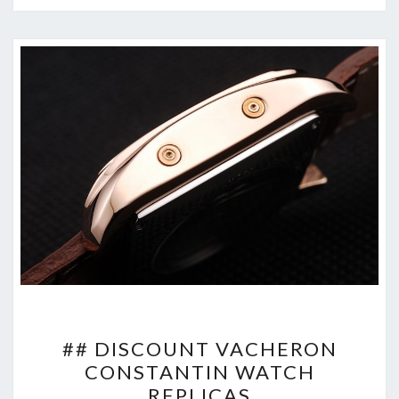
##
## DISCOUNT VACHERON
DISCOUNT
CONSTANTIN WATCH
VACHERON
REPLICAS