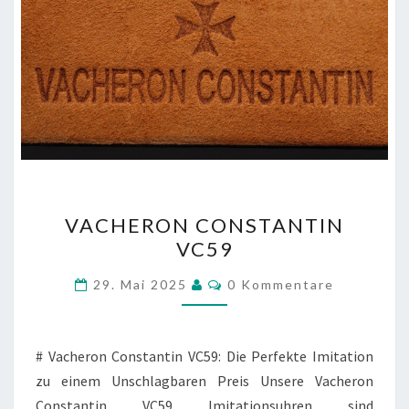
VACHERON
VACHERON CONSTANTIN
CONSTANTIN
VC59
VC59
Kommentare
29. Mai 2025
0 Kommentare
# Vacheron Constantin VC59: Die Perfekte Imitation
zu einem Unschlagbaren Preis Unsere Vacheron
Constantin VC59 Imitationsuhren sind