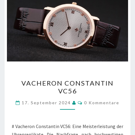
VACHERON
VACHERON CONSTANTIN
CONSTANTIN
VC56
VC56
Kommentare
17. September 2024
0 Kommentare
# Vacheron Constantin VC56: Eine Meisterleistung der
Uhrenreplikate Die Nachfrage nach hochwertigen