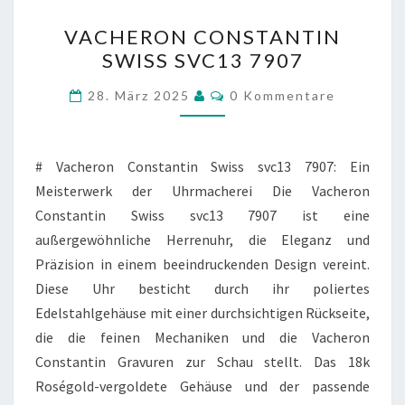
VACHERON
VACHERON CONSTANTIN
CONSTANTIN
SWISS SVC13 7907
SWISS
SVC13
Kommentare
28. März 2025
0 Kommentare
7907
# Vacheron Constantin Swiss svc13 7907: Ein
Meisterwerk der Uhrmacherei Die Vacheron
Constantin Swiss svc13 7907 ist eine
außergewöhnliche Herrenuhr, die Eleganz und
Präzision in einem beeindruckenden Design vereint.
Diese Uhr besticht durch ihr poliertes
Edelstahlgehäuse mit einer durchsichtigen Rückseite,
die die feinen Mechaniken und die Vacheron
Constantin Gravuren zur Schau stellt. Das 18k
Roségold-vergoldete Gehäuse und der passende