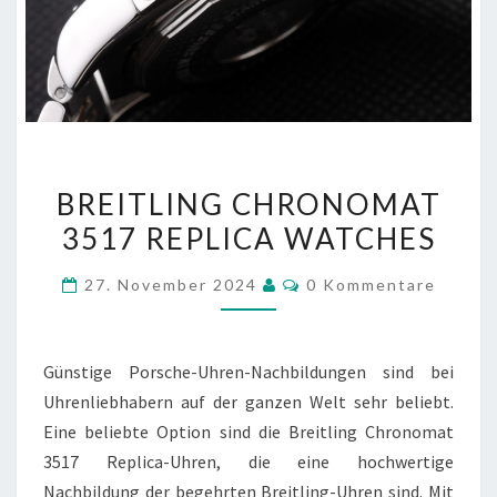
BREITLING
BREITLING CHRONOMAT
CHRONOMAT
3517 REPLICA WATCHES
3517
REPLICA
Kommentare
27. November 2024
0 Kommentare
WATCHES
Günstige Porsche-Uhren-Nachbildungen sind bei
Uhrenliebhabern auf der ganzen Welt sehr beliebt.
Eine beliebte Option sind die Breitling Chronomat
3517 Replica-Uhren, die eine hochwertige
Nachbildung der begehrten Breitling-Uhren sind. Mit