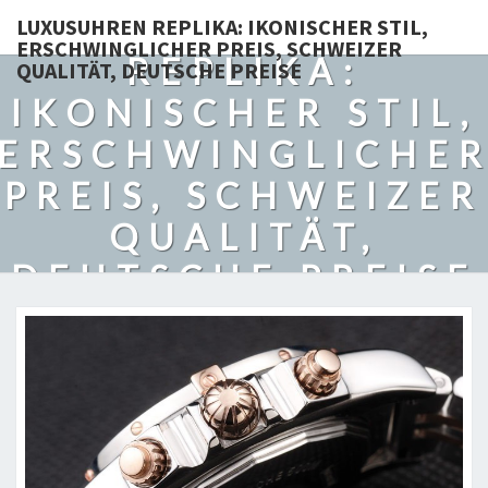
LUXUSUHREN
LUXUSUHREN REPLIKA: IKONISCHER STIL,
ERSCHWINGLICHER PREIS, SCHWEIZER
REPLIKA:
QUALITÄT, DEUTSCHE PREISE
IKONISCHER STIL,
ERSCHWINGLICHE
PREIS, SCHWEIZER
QUALITÄT,
DEUTSCHE PREISE