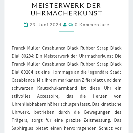
MEISTERWERK DER
RUBBER
UHRMACHERKUNST
STRAP
Kommentare
BLACK
23. Juni 2024
0 Kommentare
DIAL
80284:
Franck Muller Casablanca Black Rubber Strap Black
EIN
Dial 80284: Ein Meisterwerk der Uhrmacherkunst Die
MEISTERWERK
Franck Muller Casablanca Black Rubber Strap Black
DER
Dial 80284 ist eine Hommage an die legendäre Stadt
UHRMACHERKUNST
Casablanca. Mit ihrem markanten Zifferblatt und dem
schwarzen Kautschukarmband ist diese Uhr ein
stilvolles Accessoire, das die Herzen von
Uhrenliebhabern höher schlagen lässt. Das kinetische
Uhrwerk, betrieben durch die Bewegungen des
Trägers, sorgt für eine präzise Zeitmessung. Das
Saphirglas bietet einen hervorragenden Schutz vor