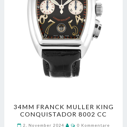
34MM
34MM FRANCK MULLER KING
FRANCK
CONQUISTADOR 8002 CC
MULLER
KING
Kommentare
2. November 2024
0 Kommentare