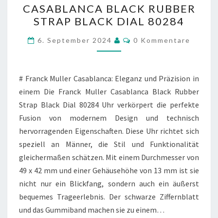
CASABLANCA BLACK RUBBER
CASABLANCA
STRAP BLACK DIAL 80284
BLACK
RUBBER
Kommentare
6. September 2024
0 Kommentare
STRAP
BLACK
DIAL
# Franck Muller Casablanca: Eleganz und Präzision in
80284
einem Die Franck Muller Casablanca Black Rubber
Strap Black Dial 80284 Uhr verkörpert die perfekte
Fusion von modernem Design und technisch
hervorragenden Eigenschaften. Diese Uhr richtet sich
speziell an Männer, die Stil und Funktionalität
gleichermaßen schätzen. Mit einem Durchmesser von
49 x 42 mm und einer Gehäusehöhe von 13 mm ist sie
nicht nur ein Blickfang, sondern auch ein äußerst
bequemes Trageerlebnis. Der schwarze Ziffernblatt
und das Gummiband machen sie zu einem…