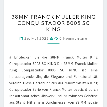
38MM
38MM FRANCK MULLER KING
FRANCK
CONQUISTADOR 8005 SC
MULLER
KING
KING
CONQUISTADOR
Kommentare
26. Mai 2025
0 Kommentare
8005
SC
KING
# Entdecken Sie die 38MM Franck Muller King
Conquistador 8005 SC KING Die 38MM Franck Muller
King Conquistador 8005 SC KING ist eine
herausragende Uhr, die Eleganz und Funktionalität
vereint. Diese Herrenuhr aus der renommierten King
Conquistador Serie von Franck Muller besticht durch
ihr automatisches Uhrwerk und ihr robustes Gehäuse
aus Stahl. Mit einem Durchmesser von 38 MM ist sie