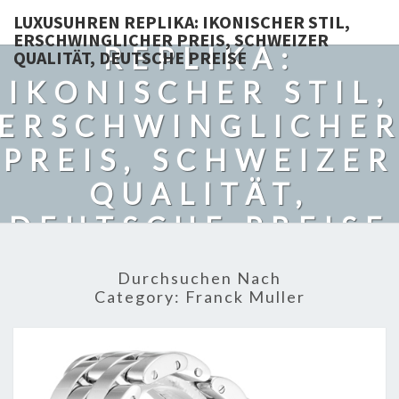
LUXUSUHREN
LUXUSUHREN REPLIKA: IKONISCHER STIL,
ERSCHWINGLICHER PREIS, SCHWEIZER
REPLIKA:
QUALITÄT, DEUTSCHE PREISE
IKONISCHER STIL,
ERSCHWINGLICHE
PREIS, SCHWEIZER
QUALITÄT,
DEUTSCHE PREISE
Durchsuchen Nach
Category:
Franck Muller