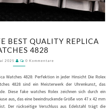
ROLEX
E BEST QUALITY REPLICA
DAY-
TCHES 4828
DATE
BEST
Kommentare
Mai 2025
0 Kommentare
QUALITY
REPLICA
ca Watches 4828: Perfektion in jeder Hinsicht Die Rolex
WATCHES
tches 4828 sind ein Meisterwerk der Uhrenkunst, das
4828
de. Diese fake watches Rolex zeichnen sich durch ein
äuse aus, das eine beeindruckende Größe von 47 x 42 mm
. Der rückseitige Verschluss aus Edelstahl trägt die