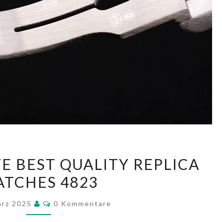
ROLEX
E BEST QUALITY REPLICA
DAY-
TCHES 4823
DATE
BEST
Kommentare
ärz 2025
0 Kommentare
QUALITY