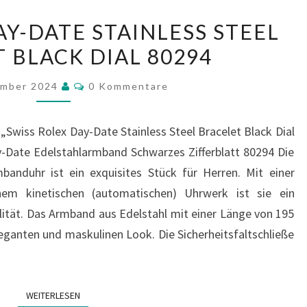
SWISS
AY-DATE STAINLESS STEEL
ROLEX
 BLACK DIAL 80294
DAY-
DATE
Kommentare
ember 2024
0 Kommentare
STAINLESS
STEEL
 „Swiss Rolex Day-Date Stainless Steel Bracelet Black Dial
BRACELET
y-Date Edelstahlarmband Schwarzes Zifferblatt 80294 Die
BLACK
banduhr ist ein exquisites Stück für Herren. Mit einer
DIAL
 kinetischen (automatischen) Uhrwerk ist sie ein
80294
ität. Das Armband aus Edelstahl mit einer Länge von 195
leganten und maskulinen Look. Die Sicherheitsfaltschließe
WEITERLESEN
WEITERLESEN