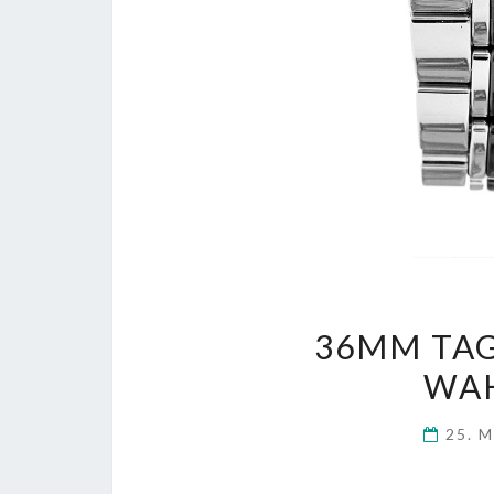
36MM TAG
WAH
25. 