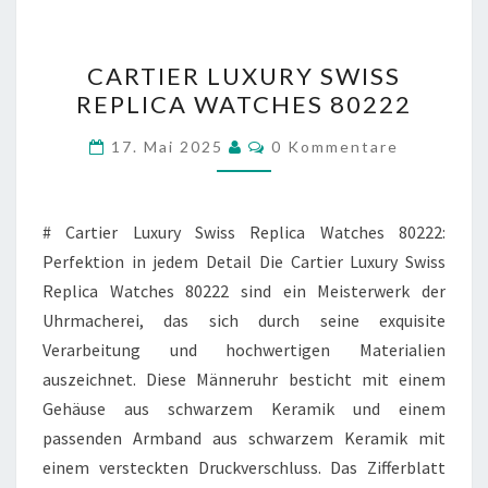
CARTIER
CARTIER LUXURY SWISS
LUXURY
REPLICA WATCHES 80222
SWISS
REPLICA
Kommentare
17. Mai 2025
0 Kommentare
WATCHES
80222
# Cartier Luxury Swiss Replica Watches 80222:
Perfektion in jedem Detail Die Cartier Luxury Swiss
Replica Watches 80222 sind ein Meisterwerk der
Uhrmacherei, das sich durch seine exquisite
Verarbeitung und hochwertigen Materialien
auszeichnet. Diese Männeruhr besticht mit einem
Gehäuse aus schwarzem Keramik und einem
passenden Armband aus schwarzem Keramik mit
einem versteckten Druckverschluss. Das Zifferblatt