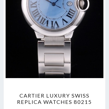
CARTIER
CARTIER LUXURY SWISS
LUXURY
REPLICA WATCHES 80215
SWISS