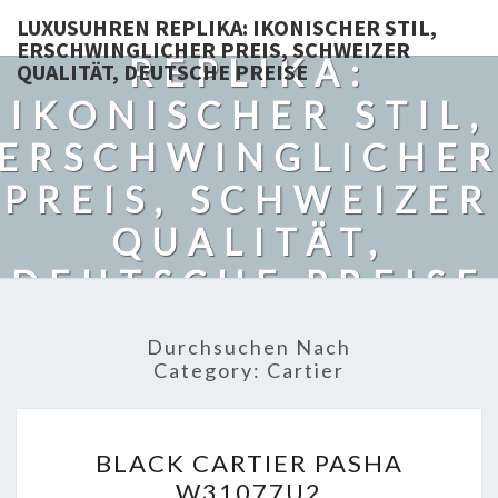
LUXUSUHREN
LUXUSUHREN REPLIKA: IKONISCHER STIL,
ERSCHWINGLICHER PREIS, SCHWEIZER
REPLIKA:
QUALITÄT, DEUTSCHE PREISE
IKONISCHER STIL,
ERSCHWINGLICHE
PREIS, SCHWEIZER
QUALITÄT,
DEUTSCHE PREISE
Durchsuchen Nach
Category:
Cartier
BLACK
BLACK CARTIER PASHA
CARTIER
W31077U2