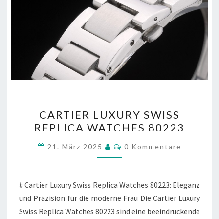
CARTIER
CARTIER LUXURY SWISS
LUXURY
REPLICA WATCHES 80223
SWISS
REPLICA
Kommentare
21. März 2025
0 Kommentare
WATCHES
80223
# Cartier Luxury Swiss Replica Watches 80223: Eleganz
und Präzision für die moderne Frau Die Cartier Luxury
Swiss Replica Watches 80223 sind eine beeindruckende