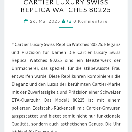
CARTIER LUXURY SWISS
LUXURY
REPLICA WATCHES 80225
SWISS
REPLICA
Kommentare
26. Mai 2025
0 Kommentare
WATCHES
80225
# Cartier Luxury Swiss Replica Watches 80225: Eleganz
und Präzision für Damen Die Cartier Luxury Swiss
Replica Watches 80225 sind ein Meisterwerk der
Uhrmacherei, das speziell für die stilbewusste Frau
entworfen wurde. Diese Replikuhren kombinieren die
Eleganz und den Luxus der berühmten Cartier-Marke
mit der Zuverlässigkeit und Präzision einer Schweizer
ETA-Quarzuhr. Das Modell 80225 ist mit einem
polierten Edelstahl-Rückenteil mit Cartier-Gravuren
ausgestattet und bietet somit nicht nur funktionale
Qualität, sondern auch ästhetischen Genuss. Die Uhr
ist ideal für Frauen, die…