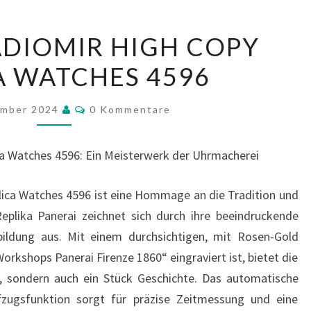
PANERAI
ADIOMIR HIGH COPY
RADIOMIR
A WATCHES 4596
HIGH
COPY
Kommentare
REPLICA
ember 2024
0 Kommentare
WATCHES
4596
ca Watches 4596: Ein Meisterwerk der Uhrmacherei
lica Watches 4596 ist eine Hommage an die Tradition und
eplika Panerai zeichnet sich durch ihre beeindruckende
hbildung aus. Mit einem durchsichtigen, mit Rosen-Gold
rkshops Panerai Firenze 1860“ eingraviert ist, bietet die
re, sondern auch ein Stück Geschichte. Das automatische
fzugsfunktion sorgt für präzise Zeitmessung und eine