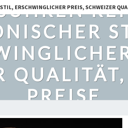
SUHREN REP
STIL, ERSCHWINGLICHER PREIS, SCHWEIZER QUA
ONISCHER ST
INGLICHER
 QUALITÄT
PREISE