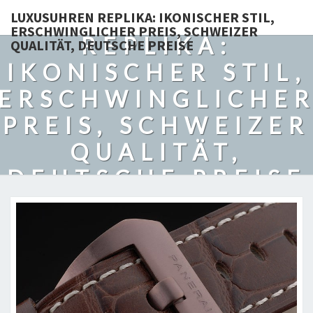
LUXUSUHREN
LUXUSUHREN REPLIKA: IKONISCHER STIL,
ERSCHWINGLICHER PREIS, SCHWEIZER
REPLIKA:
QUALITÄT, DEUTSCHE PREISE
IKONISCHER STIL,
ERSCHWINGLICHE
PREIS, SCHWEIZER
QUALITÄT,
DEUTSCHE PREISE