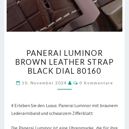
PANERAI
PANERAI LUMINOR
LUMINOR
BROWN LEATHER STRAP
BROWN
BLACK DIAL 80160
LEATHER
STRAP
Kommentare
10. November 2024
0 Kommentare
BLACK
DIAL
80160
# Erleben Sie den Luxus: Panerai Luminor mit braunem
Lederarmband und schwarzem Zifferblatt
Die Panerai Luminor ist eine Uhrenmarke, die für ihre