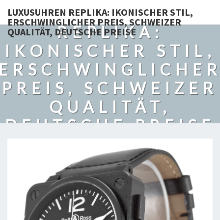
LUXUSUHREN
LUXUSUHREN REPLIKA: IKONISCHER STIL,
ERSCHWINGLICHER PREIS, SCHWEIZER
REPLIKA:
QUALITÄT, DEUTSCHE PREISE
IKONISCHER STIL,
ERSCHWINGLICHE
PREIS, SCHWEIZER
QUALITÄT,
DEUTSCHE PREISE