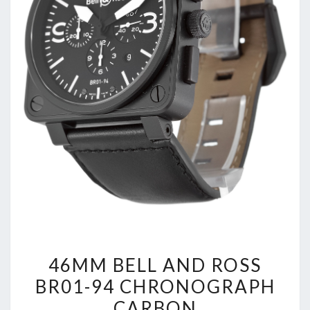
46MM
46MM BELL AND ROSS
BELL
BR01-94 CHRONOGRAPH
AND
CARBON
ROSS