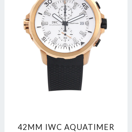
42MM
42MM IWC AQUATIMER
IWC