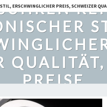
SUHREN REP
STIL, ERSCHWINGLICHER PREIS, SCHWEIZER QUA
ONISCHER ST
INGLICHER
 QUALITÄT
PREISE