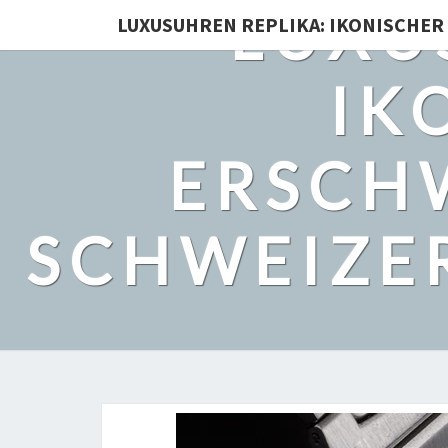
LUXU
LUXUSUHREN REPLIKA: IKONISCHER 
IK
ERSCHW
SCHWEIZER