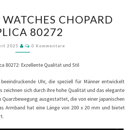
TOP
Y WATCHES CHOPARD
LUXURY
PLICA 80272
WATCHES
CHOPARD
Kommentare
REPLICA
pril 2025
0 Kommentare
80272
 80272: Exzellente Qualität und Stil
 beeindruckende Uhr, die speziell für Männer entwickelt
s zeichnen sich durch ihre hohe Qualität und das elegante
m Quarzbewegung ausgestattet, die von einer japanischen
 Das Armband hat eine Länge von 200 x 20 mm und bietet
t.