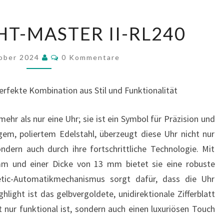
ROLEX
HT-MASTER II-RL240
YACHT-
MASTER
Kommentare
tober 2024
0 Kommentare
II-
RL240
erfekte Kombination aus Stil und Funktionalität
ehr als nur eine Uhr; sie ist ein Symbol für Präzision und
gem, poliertem Edelstahl, überzeugt diese Uhr nicht nur
ndern auch durch ihre fortschrittliche Technologie. Mit
m und einer Dicke von 13 mm bietet sie eine robuste
tic-Automatikmechanismus sorgt dafür, dass die Uhr
hlight ist das gelbvergoldete, unidirektionale Zifferblatt
t nur funktional ist, sondern auch einen luxuriösen Touch