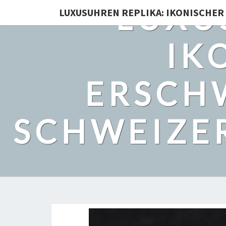
LUXU
LUXUSUHREN REPLIKA: IKONISCHER 
IK
ERSCHW
SCHWEIZER