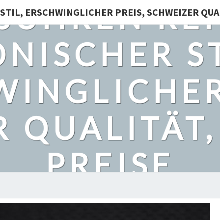
SUHREN REP
STIL, ERSCHWINGLICHER PREIS, SCHWEIZER QUA
ONISCHER ST
INGLICHER
 QUALITÄT
PREISE