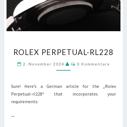
ROLEX
ROLEX PERPETUAL-RL228
PERPETUAL-
RL228
Kommentare
2. November 2024
0 Kommentare
Sure! Here’s a German article for the „Rolex
Perpetual-rl228“ that incorporates your
requirements:
—