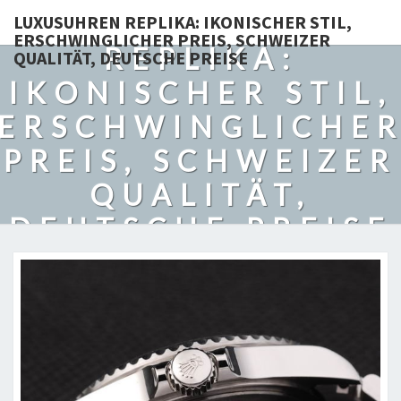
LUXUSUHREN
LUXUSUHREN REPLIKA: IKONISCHER STIL,
ERSCHWINGLICHER PREIS, SCHWEIZER
REPLIKA:
QUALITÄT, DEUTSCHE PREISE
IKONISCHER STIL,
ERSCHWINGLICHE
PREIS, SCHWEIZER
QUALITÄT,
DEUTSCHE PREISE