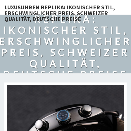
LUXUSUHREN
LUXUSUHREN REPLIKA: IKONISCHER STIL,
ERSCHWINGLICHER PREIS, SCHWEIZER
REPLIKA:
QUALITÄT, DEUTSCHE PREISE
IKONISCHER STIL,
ERSCHWINGLICHE
PREIS, SCHWEIZER
QUALITÄT,
DEUTSCHE PREISE