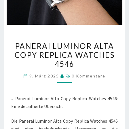
PANERAI
PANERAI LUMINOR ALTA
LUMINOR
COPY REPLICA WATCHES
ALTA
4546
COPY
REPLICA
Kommentare
9. März 2025
0 Kommentare
WATCHES
4546
# Panerai Luminor Alta Copy Replica Watches 4546:
Eine detaillierte Übersicht
Die Panerai Luminor Alta Copy Replica Watches 4546
sind eine beeindruckende Hommage an die