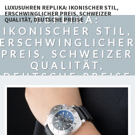
LUXUSUHREN
LUXUSUHREN REPLIKA: IKONISCHER STIL,
ERSCHWINGLICHER PREIS, SCHWEIZER
REPLIKA:
QUALITÄT, DEUTSCHE PREISE
IKONISCHER STIL,
ERSCHWINGLICHE
PREIS, SCHWEIZER
QUALITÄT,
DEUTSCHE PREISE