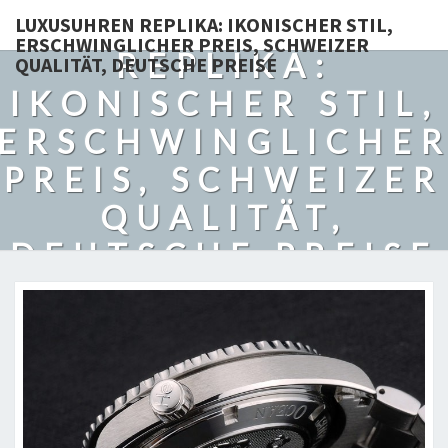
LUXUSUHREN
LUXUSUHREN REPLIKA: IKONISCHER STIL,
ERSCHWINGLICHER PREIS, SCHWEIZER
REPLIKA:
QUALITÄT, DEUTSCHE PREISE
IKONISCHER STIL,
ERSCHWINGLICHE
PREIS, SCHWEIZER
QUALITÄT,
DEUTSCHE PREISE