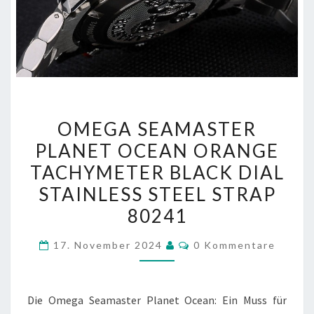
OMEGA
OMEGA SEAMASTER
SEAMASTER
PLANET OCEAN ORANGE
PLANET
TACHYMETER BLACK DIAL
OCEAN
ORANGE
STAINLESS STEEL STRAP
TACHYMETER
80241
BLACK
Kommentare
DIAL
17. November 2024
0 Kommentare
STAINLESS
STEEL
Die Omega Seamaster Planet Ocean: Ein Muss für
STRAP