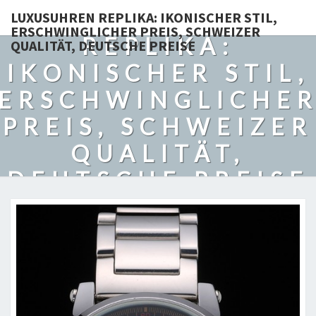
LUXUSUHREN
LUXUSUHREN REPLIKA: IKONISCHER STIL,
ERSCHWINGLICHER PREIS, SCHWEIZER
REPLIKA:
QUALITÄT, DEUTSCHE PREISE
IKONISCHER STIL,
ERSCHWINGLICHE
PREIS, SCHWEIZER
QUALITÄT,
DEUTSCHE PREISE