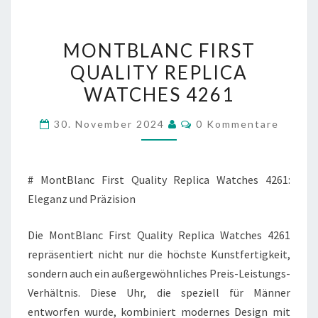
MONTBLANC
MONTBLANC FIRST
FIRST
QUALITY REPLICA
QUALITY
WATCHES 4261
REPLICA
WATCHES
Kommentare
30. November 2024
0 Kommentare
4261
# MontBlanc First Quality Replica Watches 4261:
Eleganz und Präzision
Die MontBlanc First Quality Replica Watches 4261
repräsentiert nicht nur die höchste Kunstfertigkeit,
sondern auch ein außergewöhnliches Preis-Leistungs-
Verhältnis. Diese Uhr, die speziell für Männer
entworfen wurde, kombiniert modernes Design mit