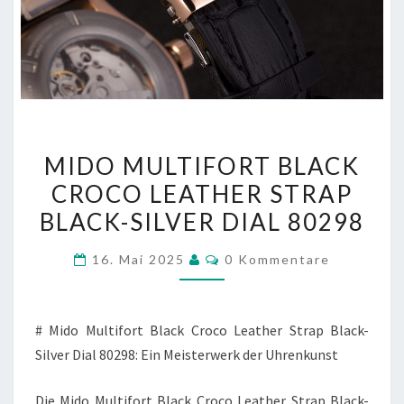
MIDO
MIDO MULTIFORT BLACK
MULTIFORT
CROCO LEATHER STRAP
BLACK
BLACK-SILVER DIAL 80298
CROCO
LEATHER
Kommentare
16. Mai 2025
0 Kommentare
STRAP
BLACK-
SILVER
# Mido Multifort Black Croco Leather Strap Black-
DIAL
Silver Dial 80298: Ein Meisterwerk der Uhrenkunst
80298
Die Mido Multifort Black Croco Leather Strap Black-