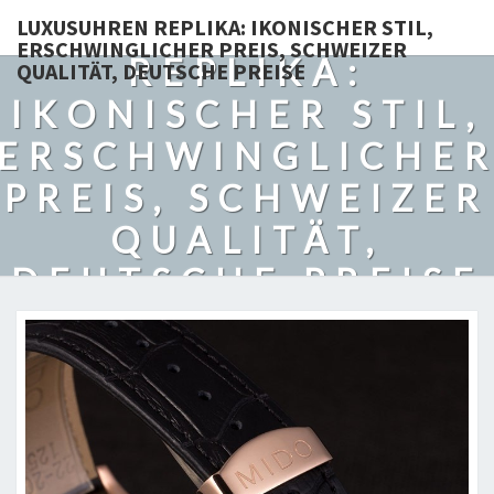
LUXUSUHREN
LUXUSUHREN REPLIKA: IKONISCHER STIL,
ERSCHWINGLICHER PREIS, SCHWEIZER
REPLIKA:
QUALITÄT, DEUTSCHE PREISE
IKONISCHER STIL,
ERSCHWINGLICHE
PREIS, SCHWEIZER
QUALITÄT,
DEUTSCHE PREISE