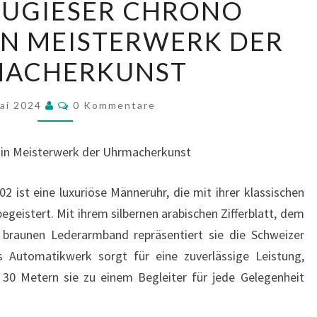
TUGIESER CHRONO
PORTUGIESER
IN MEISTERWERK DER
CHRONO
IW390402:
ACHERKUNST
EIN
MEISTERWERK
Kommentare
Mai 2024
0 Kommentare
DER
UHRMACHERKUNST
Ein Meisterwerk der Uhrmacherkunst
 ist eine luxuriöse Männeruhr, die mit ihrer klassischen
geistert. Mit ihrem silbernen arabischen Zifferblatt, dem
raunen Lederarmband repräsentiert sie die Schweizer
 Automatikwerk sorgt für eine zuverlässige Leistung,
 30 Metern sie zu einem Begleiter für jede Gelegenheit