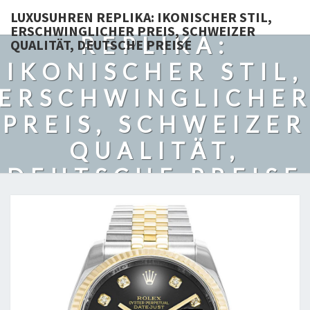
LUXUSUHREN
LUXUSUHREN REPLIKA: IKONISCHER STIL,
ERSCHWINGLICHER PREIS, SCHWEIZER
REPLIKA:
QUALITÄT, DEUTSCHE PREISE
IKONISCHER STIL,
ERSCHWINGLICHE
PREIS, SCHWEIZER
QUALITÄT,
DEUTSCHE PREISE