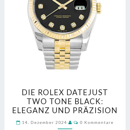
DIE
DIE ROLEX DATEJUST
ROLEX
TWO TONE BLACK:
DATEJUST
ELEGANZ UND PRÄZISION
TWO
TONE
Kommentare
14. Dezember 2024
0 Kommentare
BLACK: