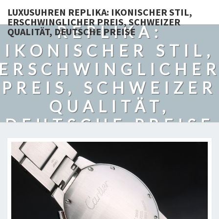
LUXUSUHREN
LUXUSUHREN REPLIKA: IKONISCHER STIL,
ERSCHWINGLICHER PREIS, SCHWEIZER
REPLIKA:
QUALITÄT, DEUTSCHE PREISE
IKONISCHER STIL,
ERSCHWINGLICHE
PREIS, SCHWEIZER
QUALITÄT,
DEUTSCHE PREISE