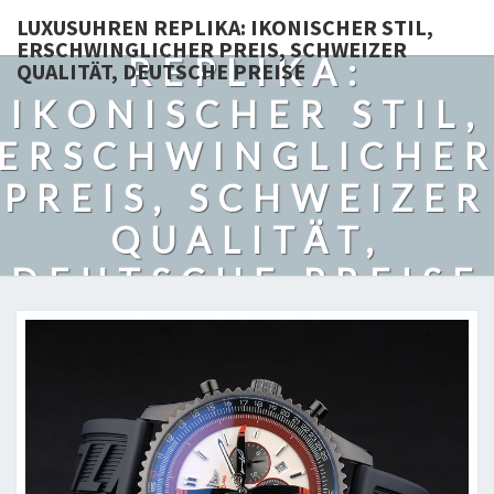
LUXUSUHREN
LUXUSUHREN REPLIKA: IKONISCHER STIL,
ERSCHWINGLICHER PREIS, SCHWEIZER
REPLIKA:
QUALITÄT, DEUTSCHE PREISE
IKONISCHER STIL,
ERSCHWINGLICHE
PREIS, SCHWEIZER
QUALITÄT,
DEUTSCHE PREISE