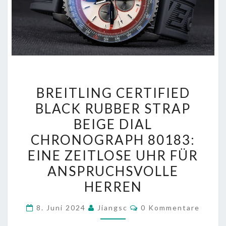
BREITLING
BREITLING CERTIFIED
CERTIFIED
BLACK RUBBER STRAP
BLACK
BEIGE DIAL
RUBBER
STRAP
CHRONOGRAPH 80183:
BEIGE
EINE ZEITLOSE UHR FÜR
DIAL
ANSPRUCHSVOLLE
CHRONOGRAPH
HERREN
80183:
EINE
Kommentare
8. Juni 2024
Jiangsc
0 Kommentare
ZEITLOSE