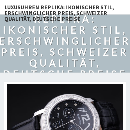
LUXUSUHREN
LUXUSUHREN REPLIKA: IKONISCHER STIL,
ERSCHWINGLICHER PREIS, SCHWEIZER
REPLIKA:
QUALITÄT, DEUTSCHE PREISE
IKONISCHER STIL,
ERSCHWINGLICHE
PREIS, SCHWEIZER
QUALITÄT,
DEUTSCHE PREISE