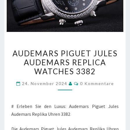
AUDEMARS
AUDEMARS PIGUET JULES
PIGUET
AUDEMARS REPLICA
JULES
WATCHES 3382
AUDEMARS
REPLICA
Kommentare
24. November 2024
0 Kommentare
WATCHES
3382
# Erleben Sie den Luxus: Audemars Piguet Jules
Audemars Replika Uhren 3382
Die Audemars Piguet Jules Audemars Replika Uhren